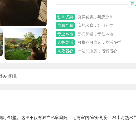
重
独享优惠
真实优惠，与您分享
信息全面
实地考察，分门别类
专业本地
熟门熟路，专注本地
选择灵活
可推荐可自选，灵活多样
高效省心
一站式服务，省钱省心
相关资讯
馨小野墅。这里不仅有独立私家庭院，还有室内
室外厨房，
小时热水
/
24