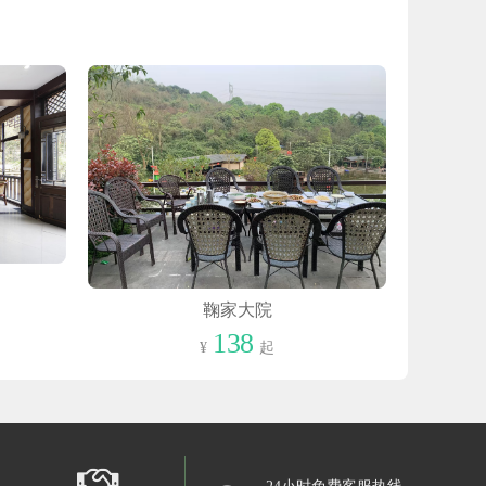
鞠家大院
138
¥
起