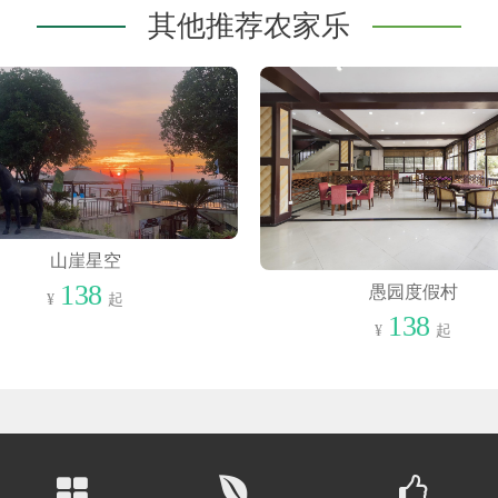
其他推荐农家乐
山崖星空
138
愚园度假村
¥
起
138
¥
起