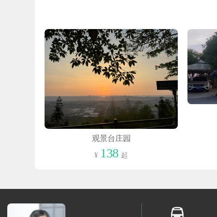
观景台庄园
138
¥
起