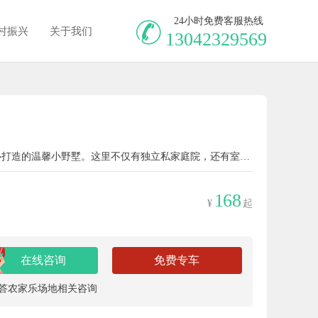
24小时免费客服热线
村振兴
关于我们
13042329569
藏匿于小河畔的芸郗小院，是豆妈一家匠心打造的温馨小野墅。这里不仅有独立私家庭院，还有室内/室外厨房，24小时热水与进口清洁用品，让团队在享受自然的同时，也能拥有家的舒适。小院提供用品用具调料，但食材需要自备哦！
168
¥
起
在线咨询
免费专车
答农家乐场地相关咨询