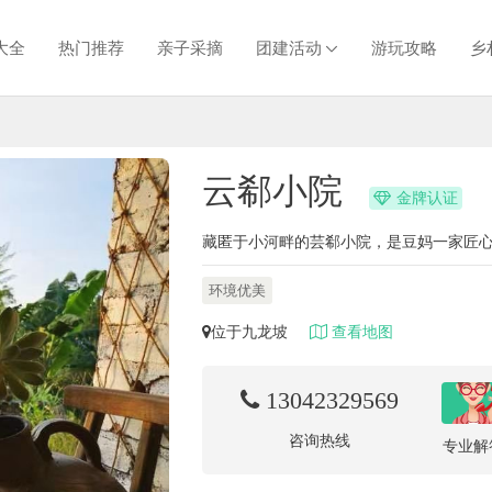
大全
热门推荐
亲子采摘
团建活动
游玩攻略
乡
云郗小院
金牌认证
环境优美
位于九龙坡
查看地图
13042329569
咨询热线
专业解